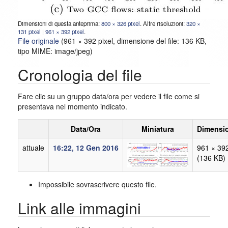
Dimensioni di questa anteprima:
800 × 326 pixel
.
Altre risoluzioni:
320 ×
131 pixel
|
961 × 392 pixel
.
File originale
‎
(961 × 392 pixel, dimensione del file: 136 KB,
tipo MIME:
image/jpeg
)
Cronologia del file
Fare clic su un gruppo data/ora per vedere il file come si
presentava nel momento indicato.
Data/Ora
Miniatura
Dimensi
attuale
16:22, 12 Gen 2016
961 × 39
(136 KB)
Impossibile sovrascrivere questo file.
Link alle immagini