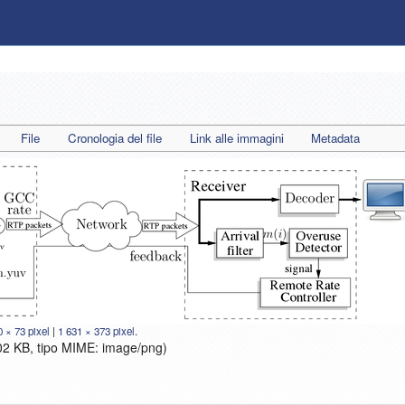
File
Cronologia del file
Link alle immagini
Metadata
 × 73 pixel
|
1 631 × 373 pixel
.
102 KB, tipo MIME:
image/png
)