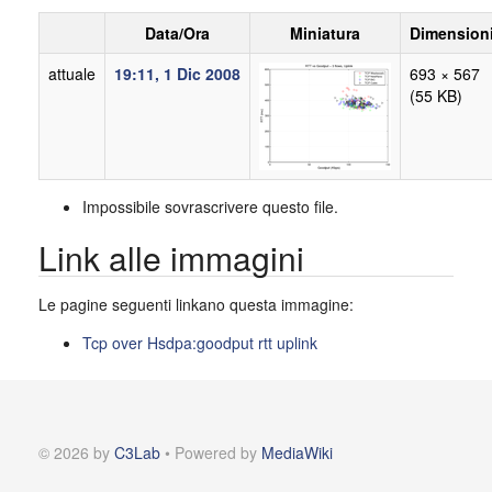
Data/Ora
Miniatura
Dimension
attuale
19:11, 1 Dic 2008
693 × 567
(55 KB)
Impossibile sovrascrivere questo file.
Link alle immagini
Le pagine seguenti linkano questa immagine:
Tcp over Hsdpa:goodput rtt uplink
© 2026 by
C3Lab
• Powered by
MediaWiki