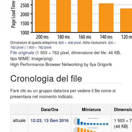
Dimensioni di questa anteprima:
800 × 406 pixel
.
Altre risoluzioni:
320 ×
162 pixel
|
1 503 × 762 pixel
.
File originale
‎
(1 503 × 762 pixel, dimensione del file: 46 KB,
tipo MIME:
image/png
)
High Performance Browser Networking by Ilya Grigorik
Cronologia del file
Fare clic su un gruppo data/ora per vedere il file come si
presentava nel momento indicato.
Data/Ora
Miniatura
Dimensi
attuale
12:23, 13 Gen 2016
1 503 × 
(46 KB)