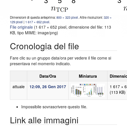
Dimensioni di questa anteprima:
800 × 323 pixel
.
Altre risoluzioni:
320 ×
129 pixel
|
1 617 × 652 pixel
.
File originale
‎
(1 617 × 652 pixel, dimensione del file: 113
KB, tipo MIME:
image/png
)
Cronologia del file
Fare clic su un gruppo data/ora per vedere il file come si
presentava nel momento indicato.
Data/Ora
Miniatura
Dimensi
attuale
12:09, 26 Gen 2017
1 617 × 
(113 KB)
Impossibile sovrascrivere questo file.
Link alle immagini