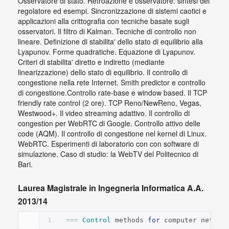
Osservatore di stato. Retroazione e osservatore: sintesi del
regolatore ed esempi. Sincronizzazione di sistemi caotici e
applicazioni alla crittografia con tecniche basate sugli
osservatori. Il filtro di Kalman. Tecniche di controllo non
lineare. Definizione di stabilita' dello stato di equilibrio alla
Lyapunov. Forme quadratiche. Equazione di Lyapunov.
Criteri di stabilita' diretto e indiretto (mediante
linearizzazione) dello stato di equilibrio. Il controllo di
congestione nella rete Internet. Smith predictor e controllo
di congestione.Controllo rate-base e window based. Il TCP
friendly rate control (2 ore). TCP Reno/NewReno, Vegas,
Westwood+. Il video streaming adattivo. Il controllo di
congestion per WebRTC di Google. Controllo attivo delle
code (AQM). Il controllo di congestione nel kernel di Linux.
WebRTC. Esperimenti di laboratorio con con software di
simulazione. Caso di studio: la WebTV del Politecnico di
Bari.
Laurea Magistrale in Ingegneria Informatica A.A.
2013/14
===
Control
 methods 
for
 computer networ