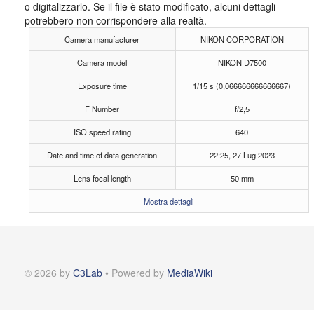
o digitalizzarlo. Se il file è stato modificato, alcuni dettagli
potrebbero non corrispondere alla realtà.
Camera manufacturer
NIKON CORPORATION
Camera model
NIKON D7500
Exposure time
1/15 s (0,066666666666667)
F Number
f/2,5
ISO speed rating
640
Date and time of data generation
22:25, 27 Lug 2023
Lens focal length
50 mm
Mostra dettagli
© 2026 by
C3Lab
• Powered by
MediaWiki