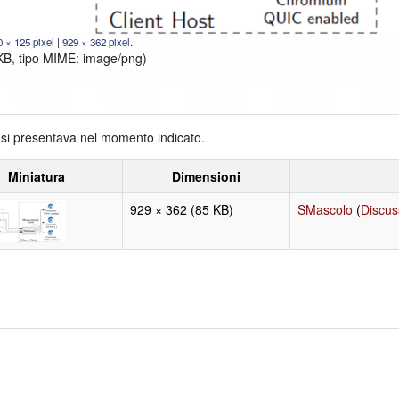
0 × 125 pixel
|
929 × 362 pixel
.
 KB, tipo MIME:
image/png
)
e si presentava nel momento indicato.
Miniatura
Dimensioni
929 × 362
(85 KB)
SMascolo
(
Discus